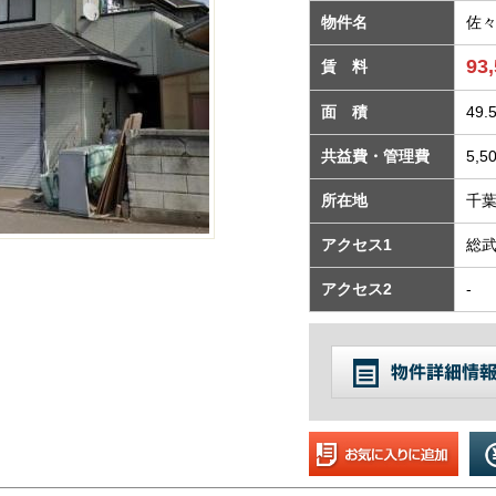
物件名
佐
93
賃 料
面 積
49.
共益費・管理費
5,
所在地
千葉
アクセス1
総武
アクセス2
-