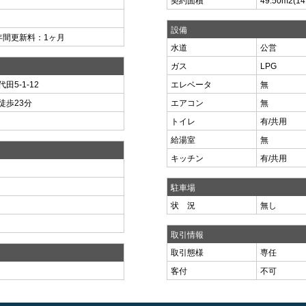
契約面積
49.50m
2
(1
設備
年間更新料：1ヶ月
水道
公営
ガス
LPG
5-1-12
エレベータ
無
徒歩23分
エアコン
無
トイレ
有/共用
給湯室
無
キッチン
有/共用
駐車場
状 況
無し
取引情報
取引態様
専任
客付
不可