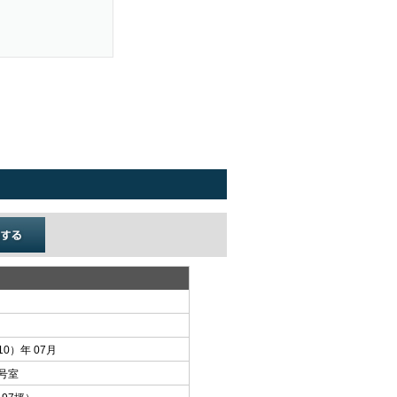
10）年 07月
Ａ号室