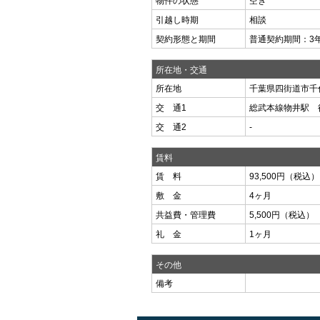
物件の状態
空き
引越し時期
相談
契約形態と期間
普通契約期間：3
所在地・交通
所在地
千葉県四街道市千代田
交 通1
総武本線物井駅 
交 通2
-
賃料
賃 料
93,500円（税込）
敷 金
4ヶ月
共益費・管理費
5,500円（税込）
礼 金
1ヶ月
その他
備考