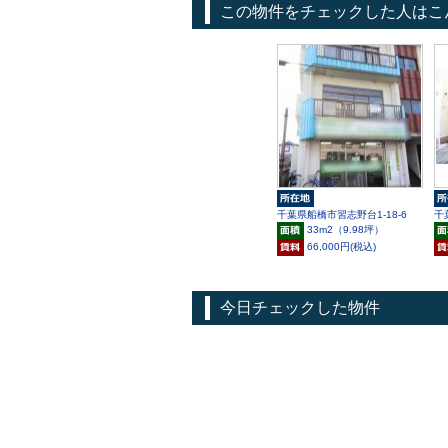
この物件をチェックした人はこ
千葉県船橋市習志野台1-18-6
千
33m
2
（9.98坪）
66,000円(税込)
今日チェックした物件