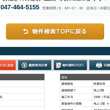
047-464-5155
営業時間 / 9：30〜17：30 定休日 / 水曜日
建物
建物構造
軽量鉄骨
建物階建て
地上2階
係
施工年月
1998（平成
募集物件の階数
地上 1階 