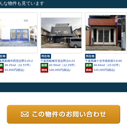
んな物件も見ています
葉県船橋市西習志野3-20-2
千葉県船橋市習志野台4-23
千葉県鎌ケ谷市南初富5-9-66
38.25m
2
（11.57坪）
40.50m
2
（12.25坪）
49.64m
2
（15.02坪）
83,600円(税込)
100,000円(税込)
120,000円(税込)