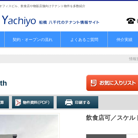
やオフィスビル、飲食店や物販店舗向けテナント物件を多数紹介
契約・オープンの流れ
よくあるご質問
仲介実績
情報
th
飲食店可／スケル