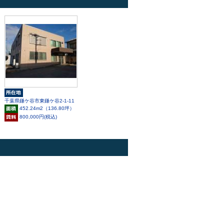
千葉県鎌ケ谷市東鎌ケ谷2-1-11
452.24m
2
（136.80坪）
800,000円(税込)