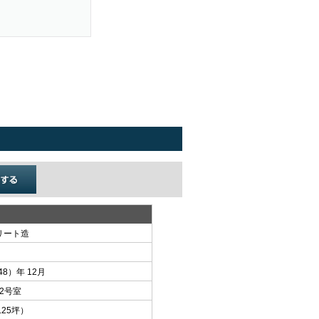
リート造
48）年 12月
02号室
2.25坪）