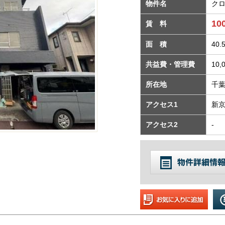
物件名
クロ
10
賃 料
面 積
40.
共益費・管理費
10
所在地
千葉
アクセス1
新
アクセス2
-