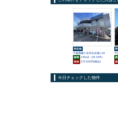
千葉県鎌ケ谷市右京塚1-18
千
130m
2
（39.33坪）
275,000円(税込)
今日チェックした物件