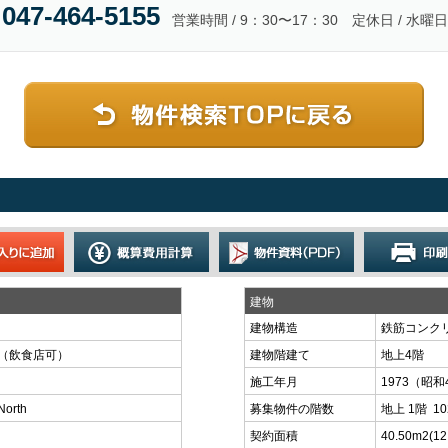
047-464-5155
営業時間 / 9：30〜17：30 定休日 / 水曜日
建物
建物構造
鉄筋コンク
舗（飲食店可）
建物階建て
地上4階
施工年月
1973（昭和
rth
募集物件の階数
地上 1階 1
契約面積
40.50m
2
(1