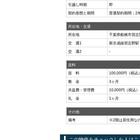
引越し時期
即
契約形態と期間
普通契約期間：2
所在地・交通
所在地
千葉県船橋市習志野
交 通1
新京成線習志野駅
交 通2
-
賃料
賃 料
100,000円（税込
敷 金
3ヶ月
共益費・管理費
10,000円（税込）
礼 金
1ヶ月
その他
備考
※2階は居住用な
この物件をチェックした人はこ