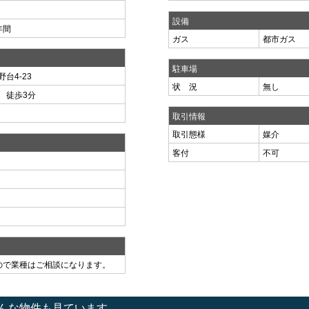
設備
年間
ガス
都市ガス
駐車場
台4-23
状 況
無し
 徒歩3分
取引情報
取引態様
媒介
客付
不可
）
ので業種はご相談になります。
んな物件も見ています