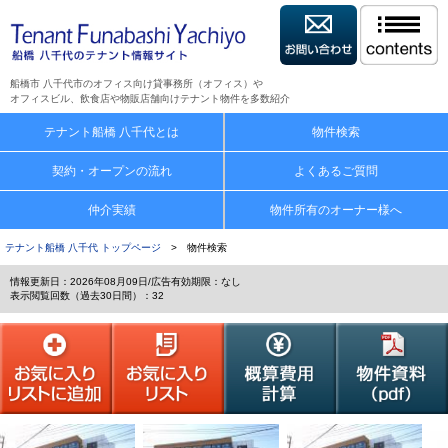
船橋市 八千代市のオフィス向け貸事務所（オフィス）や
オフィスビル、飲食店や物販店舗向けテナント物件を多数紹介
テナント船橋 八千代とは
物件検索
契約・オープンの流れ
よくあるご質問
仲介実績
物件所有のオーナー様へ
テナント船橋 八千代 トップページ
> 物件検索
情報更新日：2026年08月09日/広告有効期限：なし
表示閲覧回数（過去30日間）：32