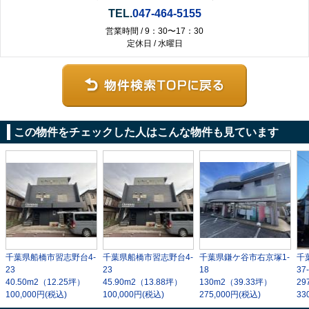
TEL.
047-464-5155
営業時間 / 9：30〜17：30
定休日 / 水曜日
この物件をチェックした人はこんな物件も見ています
千葉県船橋市習志野台4-
千葉県船橋市習志野台4-
千葉県鎌ケ谷市右京塚1-
千
23
23
18
37
40.50m
2
（12.25坪）
45.90m
2
（13.88坪）
130m
2
（39.33坪）
29
100,000円(税込)
100,000円(税込)
275,000円(税込)
33