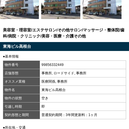
美容室・理容室/エステサロン/その他サロン/マッサージ・整体院/歯
科/病院・クリニック/美容・医療・介護その他
東海ビル高根台
●基本情報
物件番号
99856332449
店舗形態
事務所, ロードサイド, 事務所
オススメ業種
医療関係, 事務所
物件名
東海ビル高根台
物件の状態
空き
引越し時期
即
契約形態と期間
普通契約期間：3年間更新料：1ヶ月
●所在地・交通