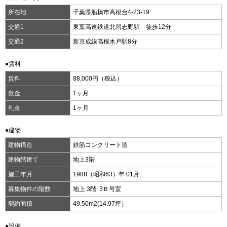
所在地
千葉県船橋市高根台4-23-19
交通1
東葉高速鉄道北習志野駅 徒歩12分
交通2
新京成線高根木戸駅8分
●賃料
賃料
88,000円（税込）
敷金
1ヶ月
礼金
1ヶ月
●建物
建物構造
鉄筋コンクリート造
建物階建て
地上3階
施工年月
1988（昭和63）年 01月
募集物件の階数
地上 3階 3Ｂ号室
契約面積
49.50m
2
(14.97坪）
●設備