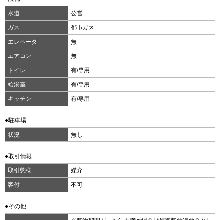
水道
公営
ガス
都市ガス
エレベータ
無
エアコン
無
トイレ
有/専用
給湯室
有/専用
キッチン
有/専用
●駐車場
状況
無し
●取引情報
取引態様
媒介
客付
不可
●その他