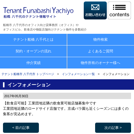
船橋市 八千代市のオフィス向け貸事務所（オフィス）や
オフィスビル、飲食店や物販店舗向けテナント物件を多数紹介
テナント船橋 八千代とは
物件検索
契約・オープンの流れ
よくあるご質問
仲介実績
物件所有のオーナー様へ
テナント船橋市 八千代市 トップページ
>
インフォメーション一覧
> インフォメーション
インフォメーション
2017年05月30日
【飲食店可能】工業団地近隣の飲食業可能店舗募集中です
工業団地近隣のロードサイド店舗です。京成バラ園も近くシーズンには多くの
集客が見込めます。
< 前の記事
次の記事 >