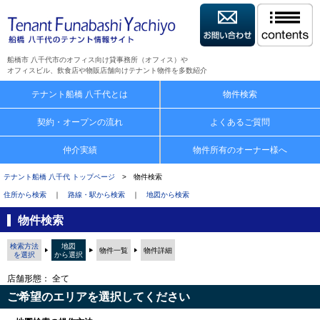
船橋市 八千代市のオフィス向け貸事務所（オフィス）や
オフィスビル、飲食店や物販店舗向けテナント物件を多数紹介
テナント船橋 八千代とは
物件検索
契約・オープンの流れ
よくあるご質問
仲介実績
物件所有のオーナー様へ
テナント船橋 八千代 トップページ
> 物件検索
住所から検索
｜
路線・駅から検索
｜
地図から検索
物件検索
検索方法
地図
物件一覧
物件詳細
を選択
から選択
店舗形態： 全て
ご希望のエリアを選択してください