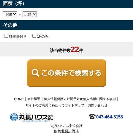
面積（坪）
～
その他
駐車場付き
1Fのみ
22
該当物件数
件
｜
｜
｜
HOME
会社概要
個人情報保護方針
開示対象個人情報に関する事項
｜
サイトのご利用にあたって
サイトマップ
お問い合わせ
047-464-5155
丸長ハウス株式会社
船橋北習志野店